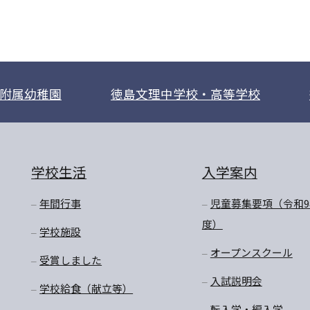
附属幼稚園
徳島文理中学校・高等学校
学校生活
入学案内
年間行事
児童募集要項（令和9
度）
学校施設
オープンスクール
受賞しました
入試説明会
学校給食（献立等）
転入学・編入学