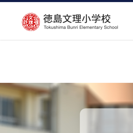
コ
ン
テ
ン
ツ
へ
ス
キ
ッ
プ