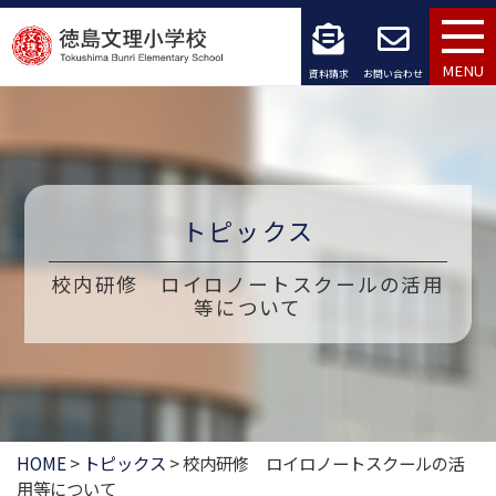
コ
ン
MENU
資料請求
お問い合わせ
テ
ン
ツ
トピックス
へ
ス
校内研修 ロイロノートスクールの活用
等について
キ
ッ
プ
HOME
>
トピックス
>
校内研修 ロイロノートスクールの活
用等について