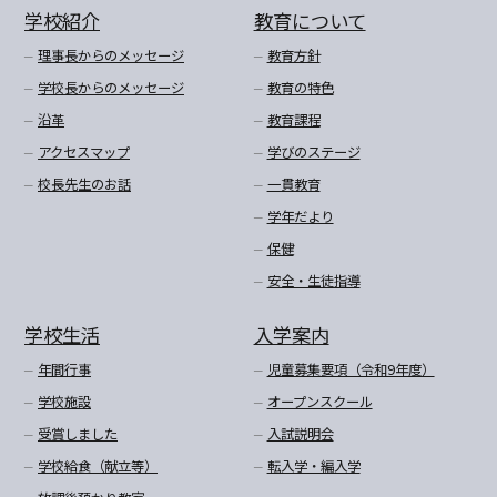
学校紹介
教育について
理事長からのメッセージ
教育方針
学校長からのメッセージ
教育の特色
沿革
教育課程
アクセスマップ
学びのステージ
校長先生のお話
一貫教育
学年だより
保健
安全・生徒指導
学校生活
入学案内
年間行事
児童募集要項（令和9年度）
学校施設
オープンスクール
受賞しました
入試説明会
学校給食（献立等）
転入学・編入学