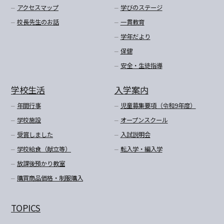
アクセスマップ
学びのステージ
校長先生のお話
一貫教育
学年だより
保健
安全・生徒指導
学校生活
入学案内
年間行事
児童募集要項（令和9年度）
学校施設
オープンスクール
受賞しました
入試説明会
学校給食（献立等）
転入学・編入学
放課後預かり教室
購買商品価格・制服購入
TOPICS