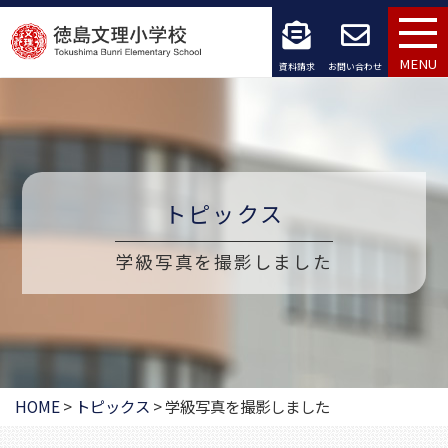
コ
ン
MENU
資料請求
お問い合わせ
テ
ン
ツ
トピックス
へ
ス
学級写真を撮影しました
キ
ッ
プ
HOME
>
トピックス
>
学級写真を撮影しました