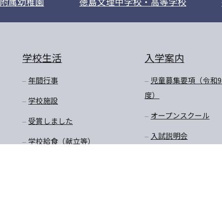
附属幼稚園
徳島文理中学校・高等学校
学校生活
入学案内
年間行事
児童募集要項（令和9
度）
学校施設
オープンスクール
受賞しました
入試説明会
学校給食（献立等）
転入学・編入学
放課後預かり教室
購買商品価格・制服購
入