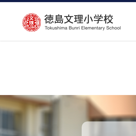
コ
ン
テ
ン
ツ
へ
ス
キ
ッ
プ