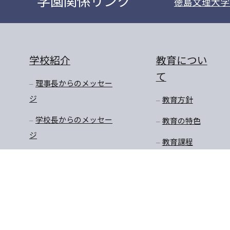
学園関係リンク
徳島文理大学
学校紹介
教育につい
て
理事長からのメッセー
ジ
教育方針
学校長からのメッセー
教育の特色
ジ
教育課程
沿革
学びのステージ
アクセスマップ
一貫教育
校長先生のお話
学年だより
保健