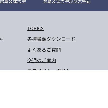
徳島文理大学
徳島文理大学短期大学部
TOPICS
各種書類ダウンロード
年
よくあるご質問
交通のご案内
プライバシーポリシー
卒業生のぼくの夢・わたしの
夢
保護者の作文