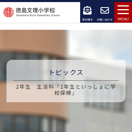
コ
ン
MENU
資料請求
お問い合わせ
テ
ン
ツ
へ
トピックス
ス
キ
2年生 生活科「1年生といっしょに学
校探検」
ッ
プ