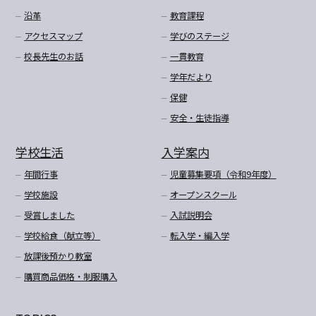
沿革
教育課程
アクセスマップ
学びのステージ
校長先生のお話
一貫教育
学年だより
保健
安全・生徒指導
学校生活
入学案内
年間行事
児童募集要項（令和9年度）
学校施設
オープンスクール
受賞しました
入試説明会
学校給食（献立等）
転入学・編入学
放課後預かり教室
購買商品価格・制服購入