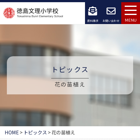
コ
ン
MENU
資料請求
お問い合わせ
テ
ン
ツ
へ
トピックス
ス
花の苗植え
キ
ッ
プ
HOME
>
トピックス
>
花の苗植え