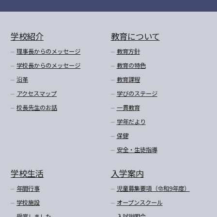
学校紹介
教育について
理事長からのメッセージ
教育方針
学校長からのメッセージ
教育の特色
沿革
教育課程
アクセスマップ
学びのステージ
校長先生のお話
一貫教育
学年だより
保健
安全・生徒指導
学校生活
入学案内
年間行事
児童募集要項（令和9年度）
学校施設
オープンスクール
受賞しました
入試説明会