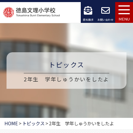
コ
ン
MENU
資料請求
お問い合わせ
テ
ン
ツ
へ
トピックス
ス
2年生 学年しゅうかいをしたよ
キ
ッ
プ
HOME
>
トピックス
>
2年生 学年しゅうかいをしたよ