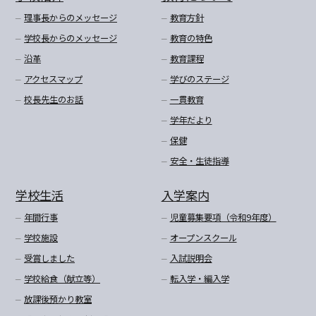
理事長からのメッセージ
教育方針
学校長からのメッセージ
教育の特色
沿革
教育課程
アクセスマップ
学びのステージ
校長先生のお話
一貫教育
学年だより
保健
安全・生徒指導
学校生活
入学案内
年間行事
児童募集要項（令和9年度）
学校施設
オープンスクール
受賞しました
入試説明会
学校給食（献立等）
転入学・編入学
放課後預かり教室