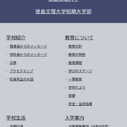
徳島文理大学短期大学部
学校紹介
教育について
理事長からのメッセージ
教育方針
学校長からのメッセージ
教育の特色
沿革
教育課程
アクセスマップ
学びのステージ
校長先生のお話
一貫教育
学年だより
保健
安全・生徒指導
学校生活
入学案内
年間行事
児童募集要項（令和9年度）