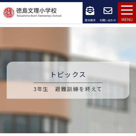
コ
ン
MENU
資料請求
お問い合わせ
テ
ン
ツ
へ
トピックス
ス
キ
3年生 避難訓練を終えて
ッ
プ