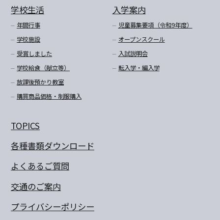
学校生活
入学案内
年間行事
児童募集要項（令和9年度）
学校施設
オープンスクール
受賞しました
入試説明会
学校給食（献立等）
転入学・編入学
放課後預かり教室
購買商品価格・制服購入
TOPICS
各種書類ダウンロード
よくあるご質問
交通のご案内
プライバシーポリシー