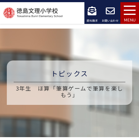
コ
ン
MENU
資料請求
お問い合わせ
テ
ン
ツ
へ
トピックス
ス
3年生 ほ算「筆算ゲームで筆算を楽し
キ
もう」
ッ
プ