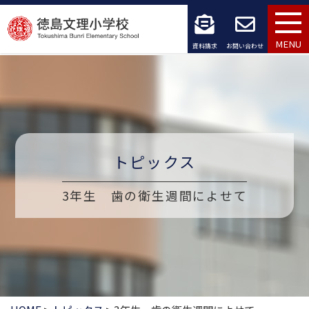
コ
ン
MENU
資料請求
お問い合わせ
テ
ン
ツ
へ
トピックス
ス
3年生 歯の衛生週間によせて
キ
ッ
プ