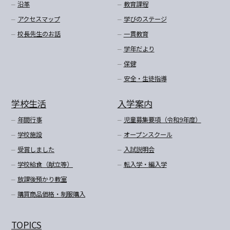
沿革
教育課程
アクセスマップ
学びのステージ
校長先生のお話
一貫教育
学年だより
保健
安全・生徒指導
学校生活
入学案内
年間行事
児童募集要項（令和9年度）
学校施設
オープンスクール
受賞しました
入試説明会
学校給食（献立等）
転入学・編入学
放課後預かり教室
購買商品価格・制服購入
TOPICS