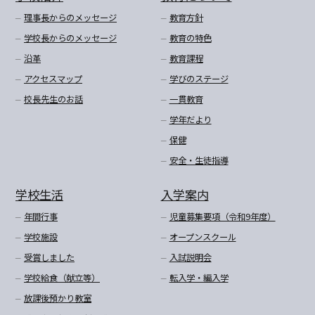
理事長からのメッセージ
教育方針
学校長からのメッセージ
教育の特色
沿革
教育課程
アクセスマップ
学びのステージ
校長先生のお話
一貫教育
学年だより
保健
安全・生徒指導
学校生活
入学案内
年間行事
児童募集要項（令和9年度）
学校施設
オープンスクール
受賞しました
入試説明会
学校給食（献立等）
転入学・編入学
放課後預かり教室