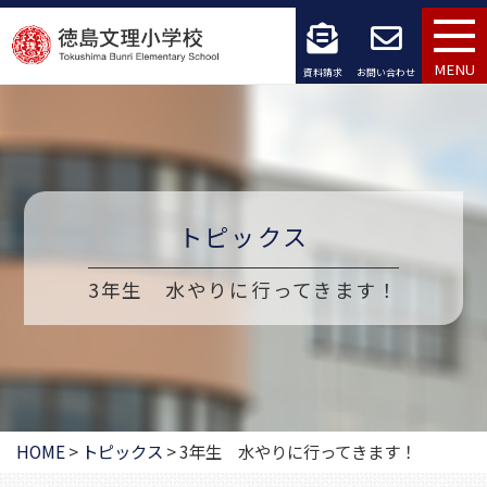
コ
ン
MENU
資料請求
お問い合わせ
テ
ン
ツ
へ
トピックス
ス
3年生 水やりに行ってきます！
キ
ッ
プ
HOME
>
トピックス
>
3年生 水やりに行ってきます！