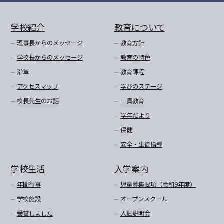
学校紹介
教育について
理事長からのメッセージ
教育方針
学校長からのメッセージ
教育の特色
沿革
教育課程
アクセスマップ
学びのステージ
校長先生のお話
一貫教育
学年だより
保健
安全・生徒指導
学校生活
入学案内
年間行事
児童募集要項（令和9年度）
学校施設
オープンスクール
受賞しました
入試説明会