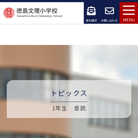
コ
ン
MENU
資料請求
お問い合わせ
テ
ン
ツ
へ
ス
キ
トピックス
ッ
1年生 音読
プ