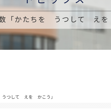
算数「かたちを うつして えを
 うつして えを かこう」