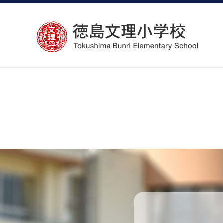
コ
ン
テ
ン
ツ
へ
ス
キ
ッ
プ