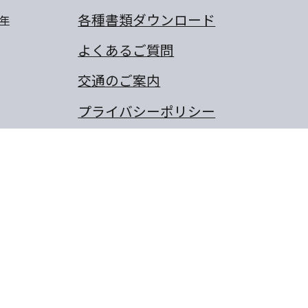
各種書類ダウンロード
年
よくあるご質問
交通のご案内
プライバシーポリシー
卒業生のぼくの夢・わたしの
夢
保護者の作文
同窓会
山城町東浜傍示68-10