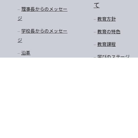
て
理事長からのメッセー
ジ
教育方針
学校長からのメッセー
教育の特色
ジ
教育課程
沿革
学びのステージ
アクセスマップ
一貫教育
校長先生のお話
学年だより
保健
安全・生徒指導