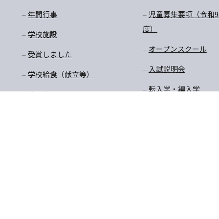
年間行事
児童募集要項（令和9
度）
学校施設
オープンスクール
受賞しました
入試説明会
学校給食（献立等）
転入学・編入学
放課後預かり教室
購買商品価格・制服購
入
〒770-8055 徳島県徳島市