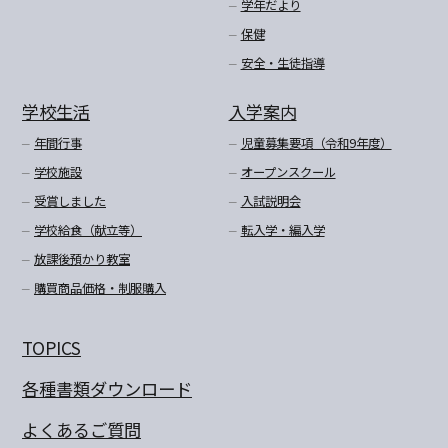
学年だより
保健
安全・生徒指導
学校生活
入学案内
年間行事
児童募集要項（令和9年度）
学校施設
オープンスクール
受賞しました
入試説明会
学校給食（献立等）
転入学・編入学
放課後預かり教室
購買商品価格・制服購入
TOPICS
各種書類ダウンロード
よくあるご質問