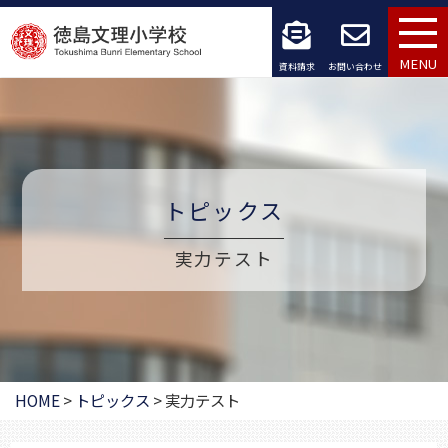
コ
ン
MENU
資料請求
お問い合わせ
テ
ン
ツ
トピックス
へ
ス
実力テスト
キ
ッ
プ
HOME
>
トピックス
>
実力テスト