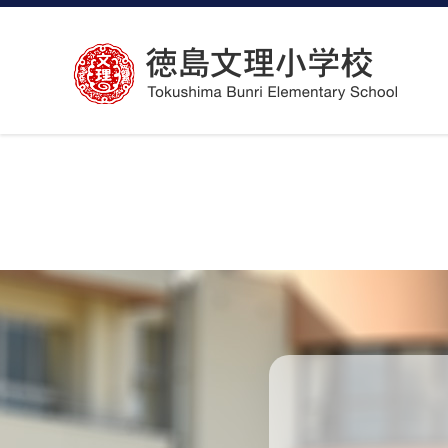
コ
ン
テ
ン
ツ
へ
ス
キ
ッ
プ