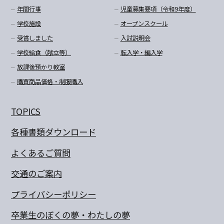
年間行事
児童募集要項（令和9年度）
学校施設
オープンスクール
受賞しました
入試説明会
学校給食（献立等）
転入学・編入学
放課後預かり教室
購買商品価格・制服購入
TOPICS
各種書類ダウンロード
よくあるご質問
交通のご案内
プライバシーポリシー
卒業生のぼくの夢・わたしの夢