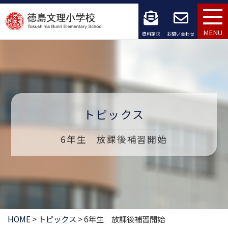
コ
ン
MENU
資料請求
お問い合わせ
テ
ン
ツ
へ
トピックス
ス
6年生 放課後補習開始
キ
ッ
プ
HOME
>
トピックス
>
6年生 放課後補習開始