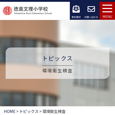
コ
ン
MENU
資料請求
お問い合わせ
テ
ン
ツ
へ
トピックス
ス
環境衛生検査
キ
ッ
プ
HOME
>
トピックス
>
環境衛生検査