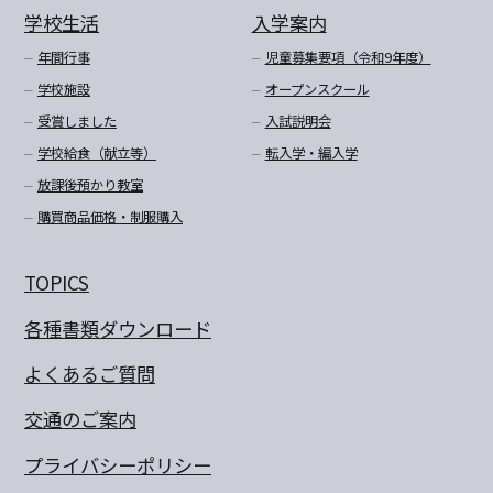
学校生活
入学案内
年間行事
児童募集要項（令和9年度）
学校施設
オープンスクール
受賞しました
入試説明会
学校給食（献立等）
転入学・編入学
放課後預かり教室
購買商品価格・制服購入
TOPICS
各種書類ダウンロード
よくあるご質問
交通のご案内
プライバシーポリシー