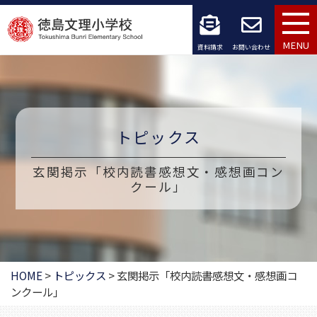
コ
ン
MENU
資料請求
お問い合わせ
テ
ン
ツ
トピックス
へ
玄関掲示「校内読書感想文・感想画コン
ス
クール」
キ
ッ
プ
HOME
>
トピックス
>
玄関掲示「校内読書感想文・感想画コ
ンクール」