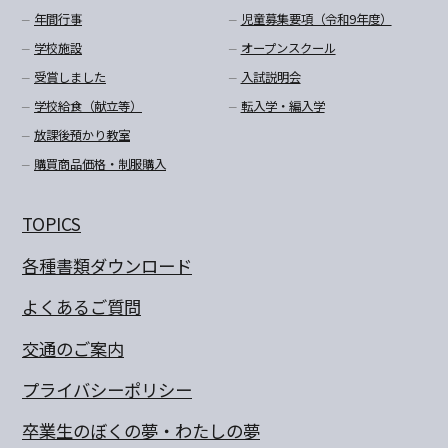
年間行事
児童募集要項（令和9年度）
学校施設
オープンスクール
受賞しました
入試説明会
学校給食（献立等）
転入学・編入学
放課後預かり教室
購買商品価格・制服購入
TOPICS
各種書類ダウンロード
よくあるご質問
交通のご案内
プライバシーポリシー
卒業生のぼくの夢・わたしの夢