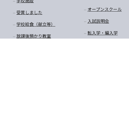
学校施設
オープンスクール
受賞しました
入試説明会
学校給食（献立等）
転入学・編入学
放課後預かり教室
購買商品価格・制服購
入
〒770-8055 徳島県徳島市
TEL:088-652-5567 FAX：08