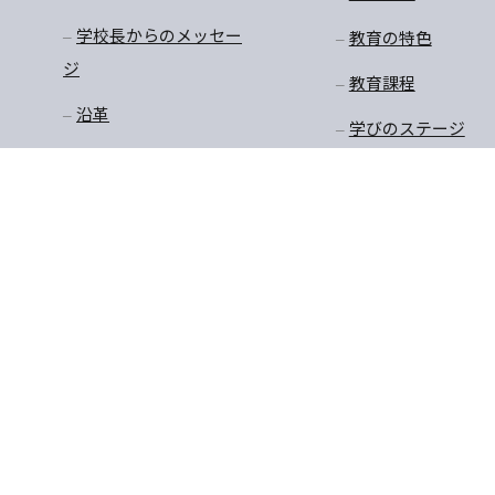
学校長からのメッセー
教育の特色
ジ
教育課程
沿革
学びのステージ
アクセスマップ
一貫教育
校長先生のお話
学年だより
保健
安全・生徒指導