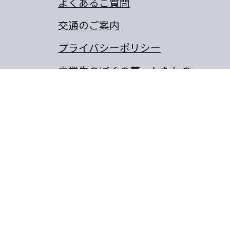
よくあるご質問
交通のご案内
プライバシーポリシー
卒業生のぼくの夢・わたしの
夢
保護者の作文
同窓会
山城町東浜傍示68-10
8-656-6805