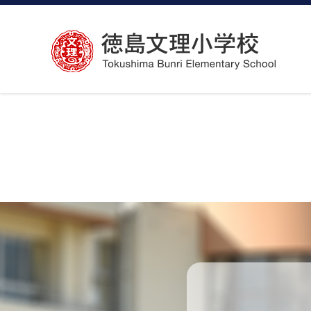
コ
ン
テ
ン
ツ
へ
ス
キ
ッ
プ