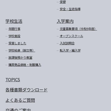
保健
安全・生徒指導
学校生活
入学案内
年間行事
児童募集要項（令和9年度）
学校施設
オープンスクール
受賞しました
入試説明会
学校給食（献立等）
転入学・編入学
放課後預かり教室
購買商品価格・制服購入
TOPICS
各種書類ダウンロード
よくあるご質問
交通のご案内