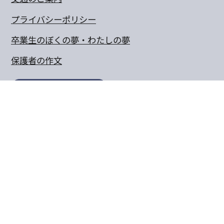
プライバシーポリシー
卒業生のぼくの夢・わたしの夢
保護者の作文
同窓会
〒770-8055 徳島県徳島市山城町東浜傍示68-10
TEL:088-652-5567 FAX：088-656-6805
Copyright© 2011 Tokushima Bunri Elementary School.All
Rights Reserved.