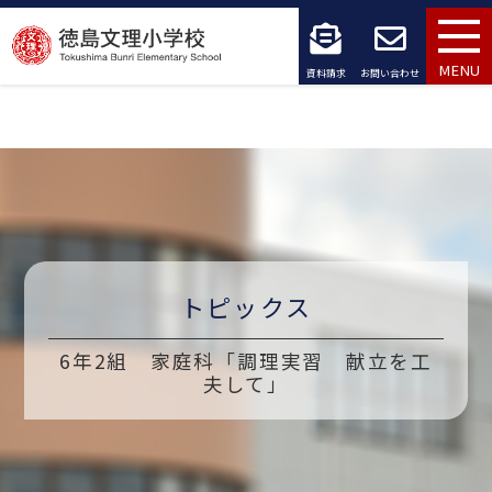
コ
ン
MENU
資料請求
お問い合わせ
テ
ン
ツ
へ
ス
トピックス
キ
ッ
6年2組 家庭科「調理実習 献立を工
夫して」
プ