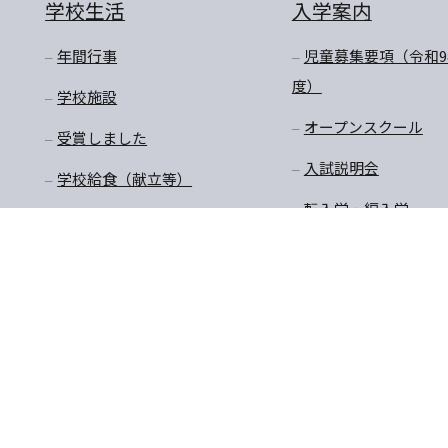
学校生活
入学案内
年間行事
児童募集要項（令和9
度）
学校施設
オープンスクール
受賞しました
入試説明会
学校給食（献立等）
転入学・編入学
放課後預かり教室
購買商品価格・制服購
入