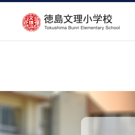
コ
ン
テ
ン
ツ
へ
ス
キ
ッ
プ