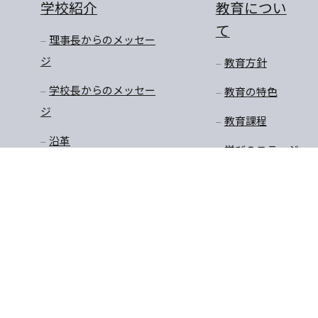
学校紹介
教育につい
て
理事長からのメッセー
ジ
教育方針
学校長からのメッセー
教育の特色
ジ
教育課程
沿革
学びのステージ
アクセスマップ
一貫教育
校長先生のお話
学年だより
保健
安全・生徒指導