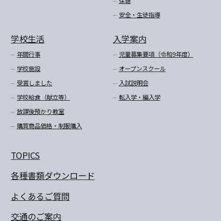
保健
安全・生徒指導
学校生活
入学案内
年間行事
児童募集要項（令和9年度）
学校施設
オープンスクール
受賞しました
入試説明会
学校給食（献立等）
転入学・編入学
放課後預かり教室
購買商品価格・制服購入
TOPICS
各種書類ダウンロード
よくあるご質問
交通のご案内