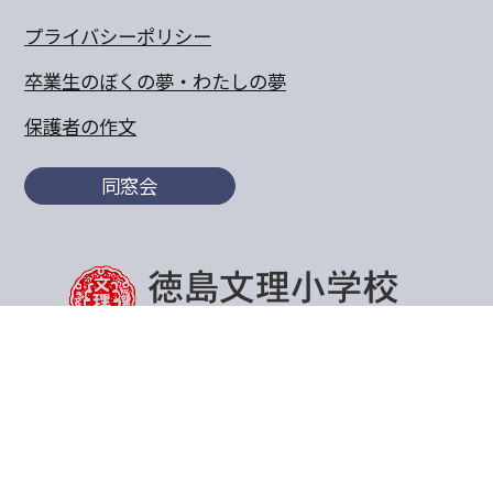
プライバシーポリシー
卒業生のぼくの夢・わたしの夢
保護者の作文
同窓会
〒770-8055 徳島県徳島市山城町東浜傍示68-10
TEL:088-652-5567 FAX：088-656-6805
Copyright© 2011 Tokushima Bunri Elementary School.All
Rights Reserved.