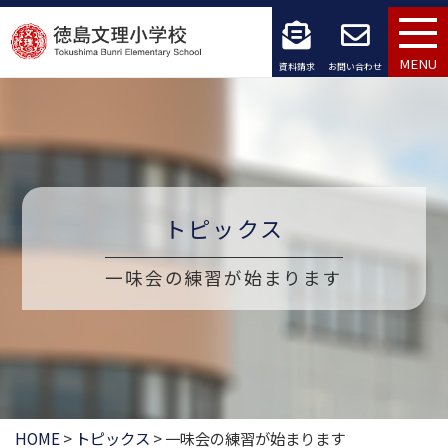
コ
ン
MENU
資料請求
お問い合わせ
テ
ン
ツ
へ
トピックス
ス
一味会の練習が始まります
キ
ッ
プ
HOME
>
トピックス
>
一味会の練習が始まります