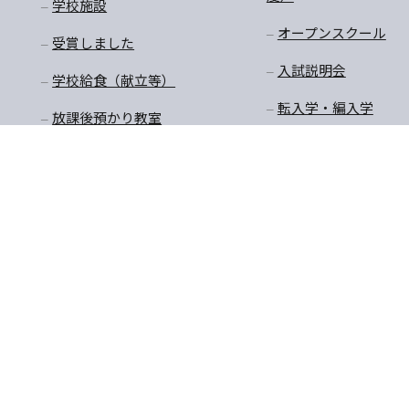
学校施設
オープンスクール
受賞しました
入試説明会
学校給食（献立等）
転入学・編入学
放課後預かり教室
購買商品価格・制服購
入
〒770-8055 徳島県徳島市
TEL:088-652-5567 FAX：08