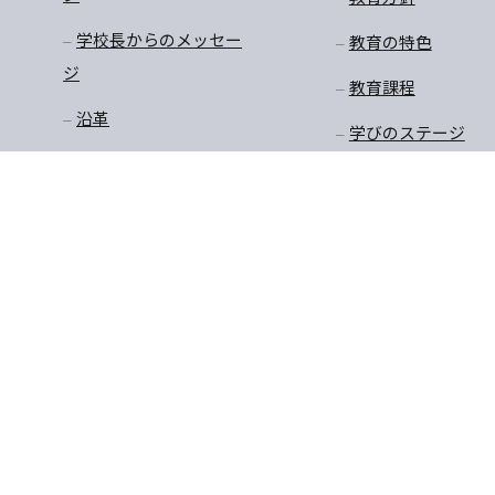
学校長からのメッセー
教育の特色
ジ
教育課程
沿革
学びのステージ
アクセスマップ
一貫教育
校長先生のお話
学年だより
保健
安全・生徒指導