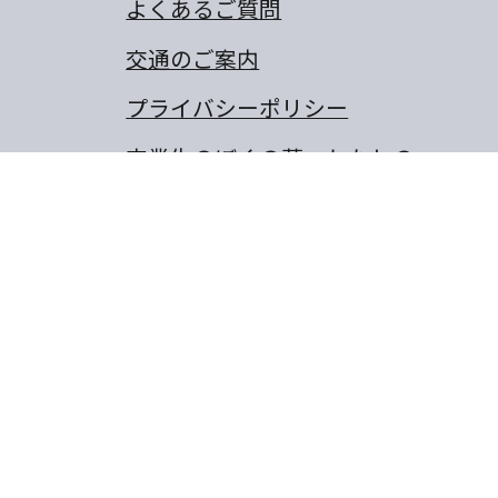
よくあるご質問
交通のご案内
プライバシーポリシー
卒業生のぼくの夢・わたしの
夢
保護者の作文
同窓会
山城町東浜傍示68-10
8-656-6805