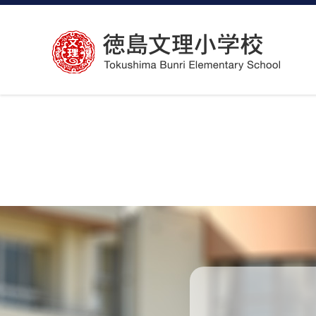
コ
ン
テ
ン
ツ
へ
ス
キ
ッ
プ