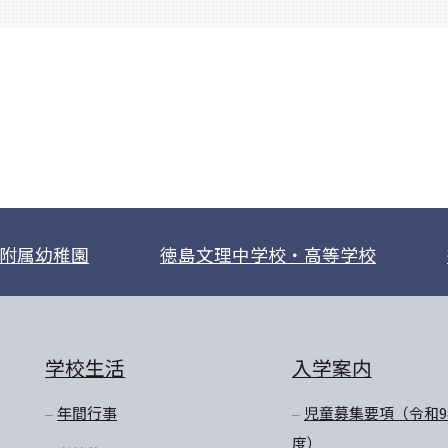
附属幼稚園
徳島文理中学校・高等学校
学校生活
入学案内
年間行事
児童募集要項（令和9
度）