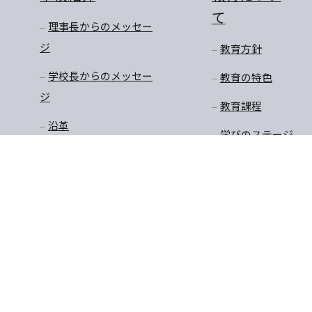
て
理事長からのメッセー
ジ
教育方針
学校長からのメッセー
教育の特色
ジ
教育課程
沿革
学びのステージ
アクセスマップ
一貫教育
校長先生のお話
学年だより
保健
安全・生徒指導