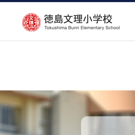
コ
ン
テ
ン
ツ
へ
ス
キ
ッ
プ