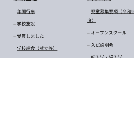
年間行事
児童募集要項（令和9
度）
学校施設
オープンスクール
受賞しました
入試説明会
学校給食（献立等）
転入学・編入学
放課後預かり教室
購買商品価格・制服購
入