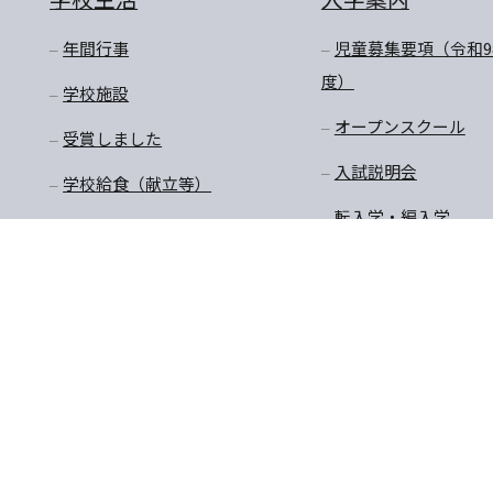
年間行事
児童募集要項（令和9
度）
学校施設
オープンスクール
受賞しました
入試説明会
学校給食（献立等）
転入学・編入学
放課後預かり教室
購買商品価格・制服購
入