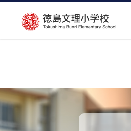
コ
ン
テ
ン
ツ
へ
ス
キ
ッ
プ