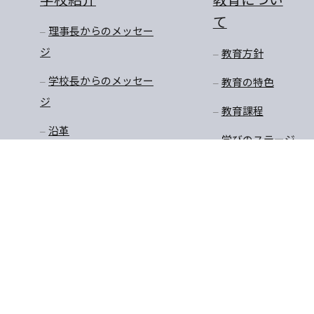
て
理事長からのメッセー
ジ
教育方針
学校長からのメッセー
教育の特色
ジ
教育課程
沿革
学びのステージ
アクセスマップ
一貫教育
校長先生のお話
学年だより
保健
安全・生徒指導