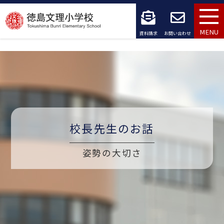
コ
ン
MENU
資料請求
お問い合わせ
テ
ン
ツ
へ
ス
校長先生のお話
キ
姿勢の大切さ
ッ
プ