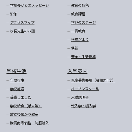
学校長からのメッセージ
教育の特色
沿革
教育課程
アクセスマップ
学びのステージ
校長先生のお話
一貫教育
学年だより
保健
安全・生徒指導
学校生活
入学案内
年間行事
児童募集要項（令和9年度）
学校施設
オープンスクール
受賞しました
入試説明会
学校給食（献立等）
転入学・編入学
放課後預かり教室
購買商品価格・制服購入