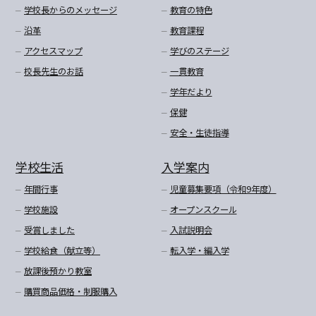
学校長からのメッセージ
教育の特色
沿革
教育課程
アクセスマップ
学びのステージ
校長先生のお話
一貫教育
学年だより
保健
安全・生徒指導
学校生活
入学案内
年間行事
児童募集要項（令和9年度）
学校施設
オープンスクール
受賞しました
入試説明会
学校給食（献立等）
転入学・編入学
放課後預かり教室
購買商品価格・制服購入