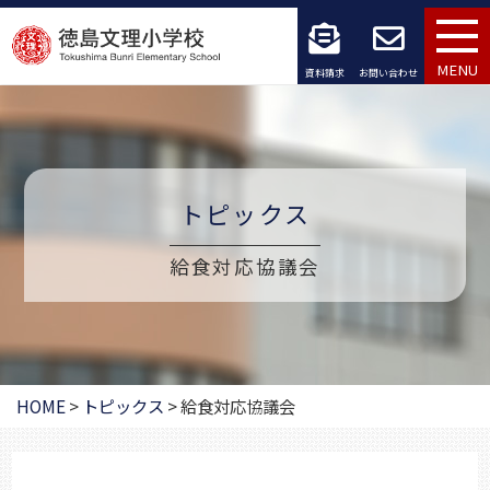
コ
ン
MENU
資料請求
お問い合わせ
テ
ン
ツ
トピックス
へ
給食対応協議会
ス
キ
ッ
プ
HOME
>
トピックス
>
給食対応協議会