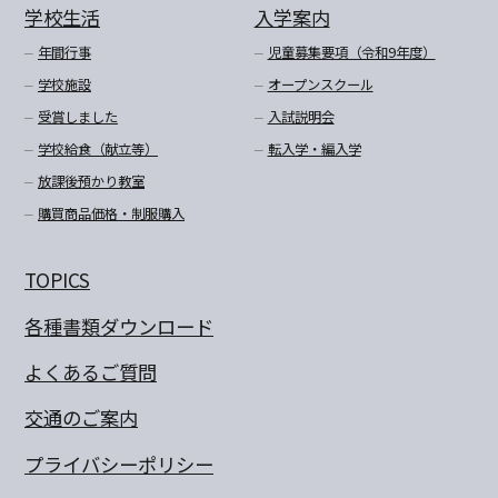
学校生活
入学案内
年間行事
児童募集要項（令和9年度）
学校施設
オープンスクール
受賞しました
入試説明会
学校給食（献立等）
転入学・編入学
放課後預かり教室
購買商品価格・制服購入
TOPICS
各種書類ダウンロード
よくあるご質問
交通のご案内
プライバシーポリシー