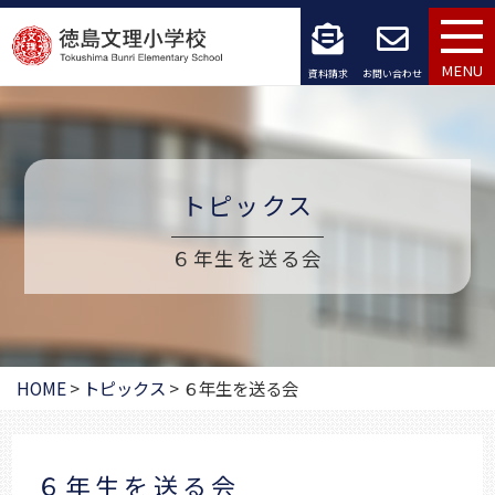
コ
ン
MENU
資料請求
お問い合わせ
テ
ン
ツ
トピックス
へ
６年生を送る会
ス
キ
ッ
HOME
>
トピックス
>
６年生を送る会
プ
６年生を送る会