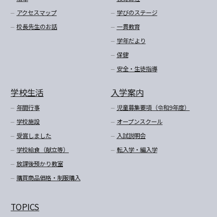
アクセスマップ
学びのステージ
校長先生のお話
一貫教育
学年だより
保健
安全・生徒指導
学校生活
入学案内
年間行事
児童募集要項（令和9年度）
学校施設
オープンスクール
受賞しました
入試説明会
学校給食（献立等）
転入学・編入学
放課後預かり教室
購買商品価格・制服購入
TOPICS