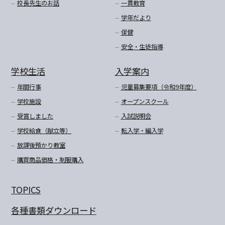
校長先生のお話
一貫教育
学年だより
保健
安全・生徒指導
学校生活
入学案内
年間行事
児童募集要項（令和9年度）
学校施設
オープンスクール
受賞しました
入試説明会
学校給食（献立等）
転入学・編入学
放課後預かり教室
購買商品価格・制服購入
TOPICS
各種書類ダウンロード