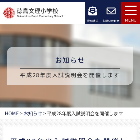
コ
ン
MENU
資料請求
お問い合わせ
テ
ン
ツ
お知らせ
へ
平成28年度入試説明会を開催します
ス
キ
ッ
HOME
>
お知らせ
>
平成28年度入試説明会を開催します
プ