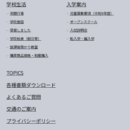
学校生活
入学案内
年間行事
児童募集要項（令和9年度）
学校施設
オープンスクール
受賞しました
入試説明会
学校給食（献立等）
転入学・編入学
放課後預かり教室
購買商品価格・制服購入
TOPICS
各種書類ダウンロード
よくあるご質問
交通のご案内
プライバシーポリシー