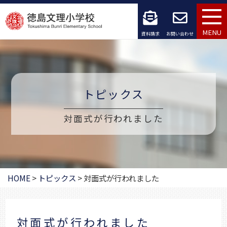
コ
ン
MENU
資料請求
お問い合わせ
テ
ン
ツ
トピックス
へ
対面式が行われました
ス
キ
ッ
HOME
>
トピックス
>
対面式が行われました
プ
対面式が行われました