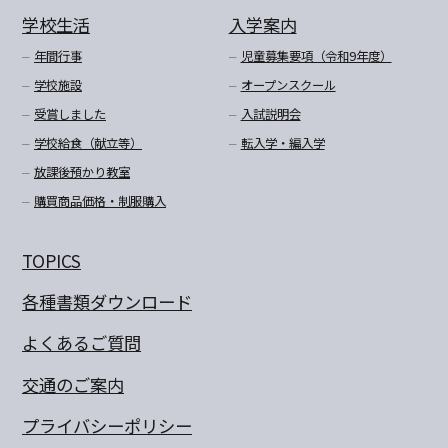
学校生活
入学案内
年間行事
児童募集要項（令和9年度）
学校施設
オープンスクール
受賞しました
入試説明会
学校給食（献立等）
転入学・編入学
放課後預かり教室
購買商品価格・制服購入
TOPICS
各種書類ダウンロード
よくあるご質問
交通のご案内
プライバシーポリシー