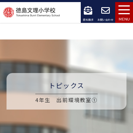
コ
ン
MENU
資料請求
お問い合わせ
テ
ン
ツ
へ
ス
トピックス
キ
ッ
4年生 出前環境教室①
プ