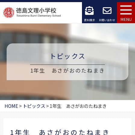
コ
ン
MENU
資料請求
お問い合わせ
テ
ン
ツ
トピックス
へ
1年生 あさがおのたねまき
ス
キ
ッ
HOME
>
トピックス
>
1年生 あさがおのたねまき
プ
1年生 あさがおのたねまき