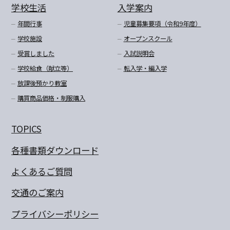
学校生活
入学案内
年間行事
児童募集要項（令和9年度）
学校施設
オープンスクール
受賞しました
入試説明会
学校給食（献立等）
転入学・編入学
放課後預かり教室
購買商品価格・制服購入
TOPICS
各種書類ダウンロード
よくあるご質問
交通のご案内
プライバシーポリシー