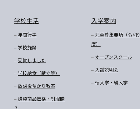
学校生活
入学案内
年間行事
児童募集要項（令和9
度）
学校施設
オープンスクール
受賞しました
入試説明会
学校給食（献立等）
転入学・編入学
放課後預かり教室
購買商品価格・制服購
入