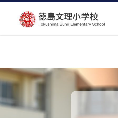
コ
ン
テ
ン
ツ
へ
ス
キ
ッ
プ