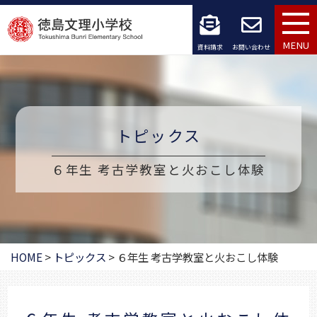
コ
ン
MENU
資料請求
お問い合わせ
テ
ン
ツ
トピックス
へ
６年生 考古学教室と火おこし体験
ス
キ
ッ
HOME
>
トピックス
>
６年生 考古学教室と火おこし体験
プ