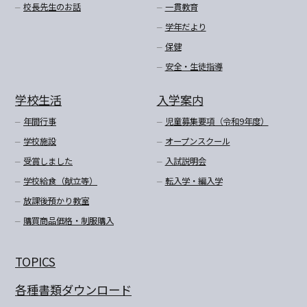
校長先生のお話
一貫教育
学年だより
保健
安全・生徒指導
学校生活
入学案内
年間行事
児童募集要項（令和9年度）
学校施設
オープンスクール
受賞しました
入試説明会
学校給食（献立等）
転入学・編入学
放課後預かり教室
購買商品価格・制服購入
TOPICS
各種書類ダウンロード