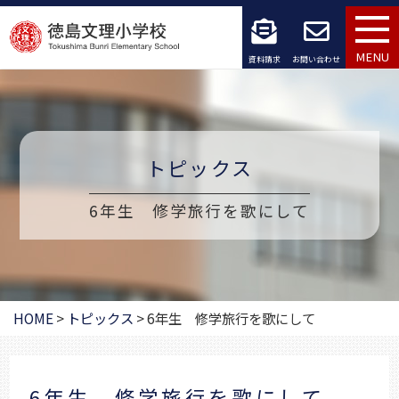
コ
ン
MENU
資料請求
お問い合わせ
テ
ン
ツ
トピックス
へ
6年生 修学旅行を歌にして
ス
キ
ッ
HOME
>
トピックス
>
6年生 修学旅行を歌にして
プ
6年生 修学旅行を歌にして