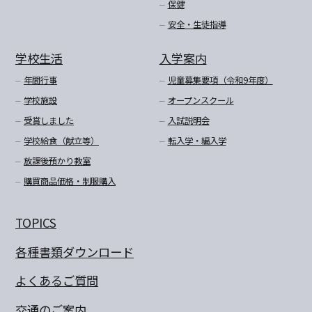
保健
安全・生徒指導
学校生活
入学案内
年間行事
児童募集要項（令和9年度）
学校施設
オープンスクール
受賞しました
入試説明会
学校給食（献立等）
転入学・編入学
放課後預かり教室
購買商品価格・制服購入
TOPICS
各種書類ダウンロード
よくあるご質問
交通のご案内