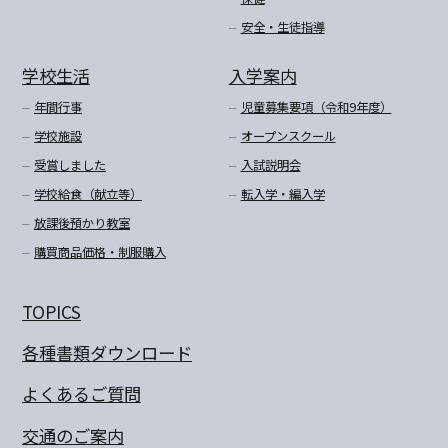
安全・生徒指導
学校生活
入学案内
年間行事
児童募集要項（令和9年度）
学校施設
オープンスクール
受賞しました
入試説明会
学校給食（献立等）
転入学・編入学
放課後預かり教室
購買商品価格・制服購入
TOPICS
各種書類ダウンロード
よくあるご質問
交通のご案内