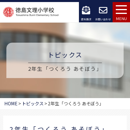
コ
ン
MENU
資料請求
お問い合わせ
テ
ン
ツ
トピックス
へ
2年生「つくろう あそぼう」
ス
キ
ッ
HOME
>
トピックス
>
2年生「つくろう あそぼう」
プ
2年生「つくろう あそぼう」