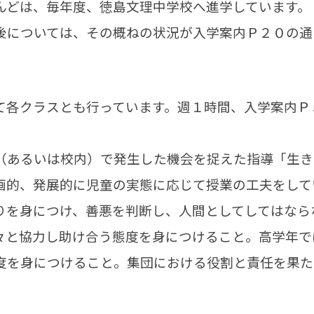
んどは、毎年度、徳島文理中学校へ進学しています。
後については、その概ねの状況が入学案内Ｐ２０の通
。
て各クラスとも行っています。週１時間、入学案内Ｐ
（あるいは校内）で発生した機会を捉えた指導「生き
画的、発展的に児童の実態に応じて授業の工夫をして
りを身につけ、善悪を判断し、人間としてしてはなら
々と協力し助け合う態度を身につけること。高学年で
度を身につけること。集団における役割と責任を果た