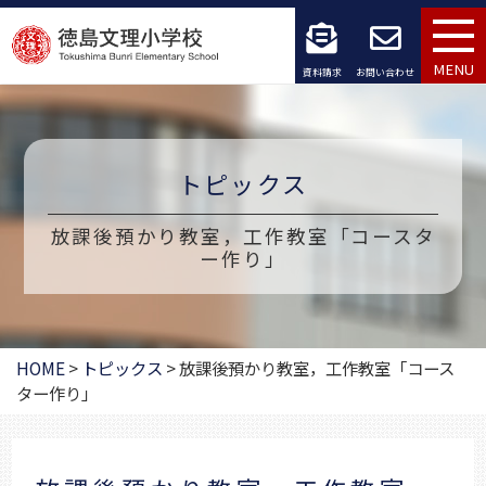
コ
ン
MENU
資料請求
お問い合わせ
テ
ン
トピックス
ツ
へ
放課後預かり教室，工作教室「コースタ
ー作り」
ス
キ
ッ
HOME
>
トピックス
>
放課後預かり教室，工作教室「コース
ター作り」
プ