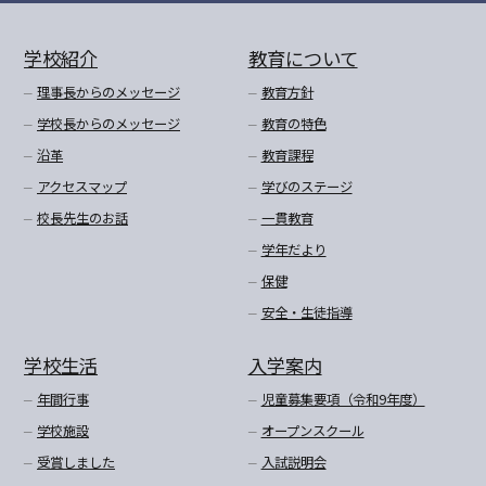
学校紹介
教育について
理事長からのメッセージ
教育方針
学校長からのメッセージ
教育の特色
沿革
教育課程
アクセスマップ
学びのステージ
校長先生のお話
一貫教育
学年だより
保健
安全・生徒指導
学校生活
入学案内
年間行事
児童募集要項（令和9年度）
学校施設
オープンスクール
受賞しました
入試説明会