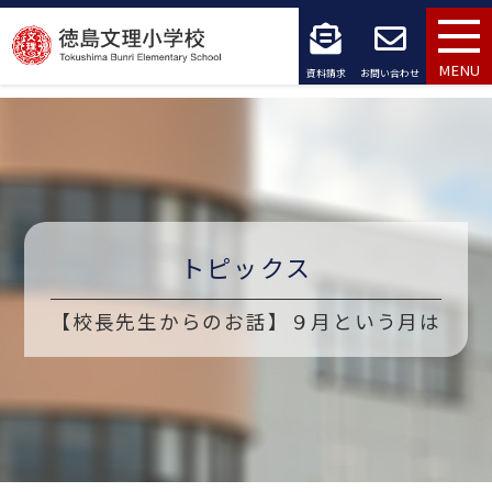
コ
ン
MENU
資料請求
お問い合わせ
テ
ン
ツ
へ
トピックス
ス
キ
【校長先生からのお話】９月という月は
ッ
プ