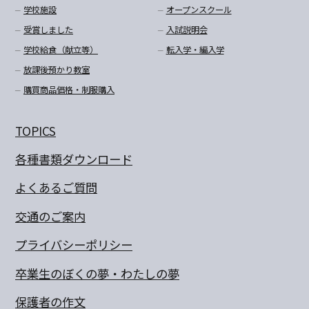
学校施設
オープンスクール
受賞しました
入試説明会
学校給食（献立等）
転入学・編入学
放課後預かり教室
購買商品価格・制服購入
TOPICS
各種書類ダウンロード
よくあるご質問
交通のご案内
プライバシーポリシー
卒業生のぼくの夢・わたしの夢
保護者の作文