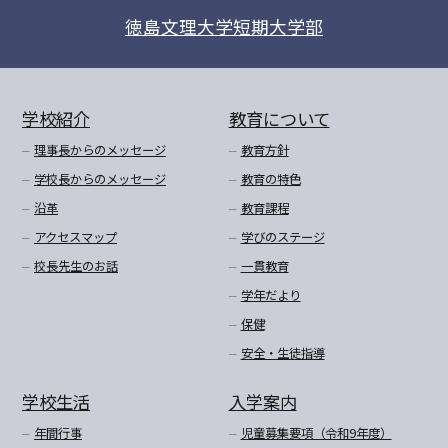
徳島文理大学短期大学部
学校紹介
教育について
理事長からのメッセージ
教育方針
学校長からのメッセージ
教育の特色
沿革
教育課程
アクセスマップ
学びのステージ
校長先生のお話
一貫教育
学年だより
保健
安全・生徒指導
学校生活
入学案内
年間行事
児童募集要項（令和9年度）