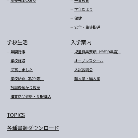
校長先生のお話
一貫教育
学年だより
保健
安全・生徒指導
学校生活
入学案内
年間行事
児童募集要項（令和9年度）
学校施設
オープンスクール
受賞しました
入試説明会
学校給食（献立等）
転入学・編入学
放課後預かり教室
購買商品価格・制服購入
TOPICS
各種書類ダウンロード