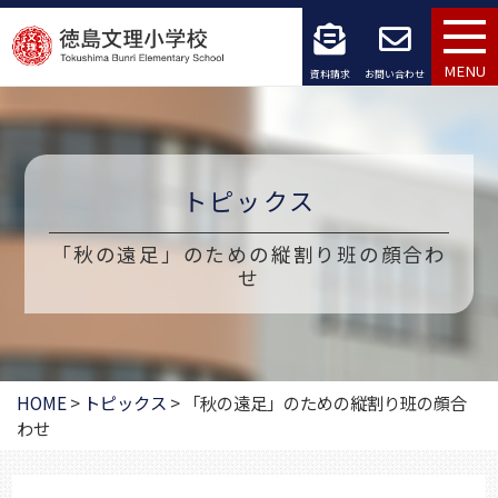
コ
ン
MENU
資料請求
お問い合わせ
テ
ン
ツ
トピックス
へ
「秋の遠足」のための縦割り班の顔合わ
ス
せ
キ
ッ
HOME
>
トピックス
>
「秋の遠足」のための縦割り班の顔合
プ
わせ