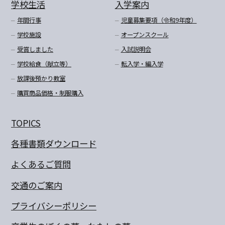
学校生活
入学案内
年間行事
児童募集要項（令和9年度）
学校施設
オープンスクール
受賞しました
入試説明会
学校給食（献立等）
転入学・編入学
放課後預かり教室
購買商品価格・制服購入
TOPICS
各種書類ダウンロード
よくあるご質問
交通のご案内
プライバシーポリシー