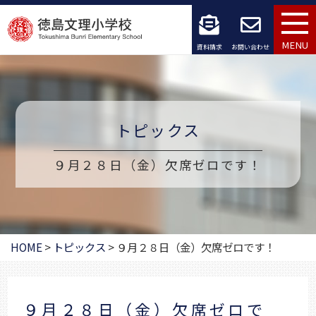
コ
ン
MENU
資料請求
お問い合わせ
テ
ン
ツ
トピックス
へ
９月２８日（金）欠席ゼロです！
ス
キ
ッ
HOME
>
トピックス
>
９月２８日（金）欠席ゼロです！
プ
９月２８日（金）欠席ゼロで