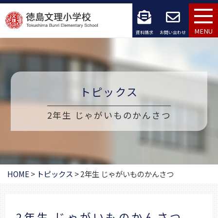
コ
ン
MENU
資料請求
お問い合わせ
テ
ン
ツ
トピックス
へ
2年生 じゃがいものかんさつ
ス
キ
ッ
HOME
>
トピックス
>
2年生 じゃがいものかんさつ
プ
2年生 じゃがいものかんさつ