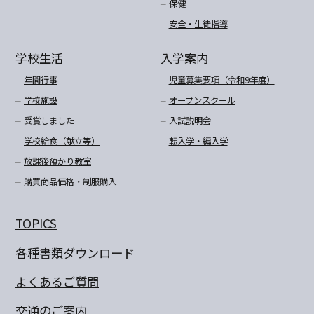
保健
安全・生徒指導
学校生活
入学案内
年間行事
児童募集要項（令和9年度）
学校施設
オープンスクール
受賞しました
入試説明会
学校給食（献立等）
転入学・編入学
放課後預かり教室
購買商品価格・制服購入
TOPICS
各種書類ダウンロード
よくあるご質問
交通のご案内