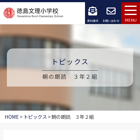
コ
ン
MENU
資料請求
お問い合わせ
テ
ン
ツ
トピックス
へ
朝の朗読 ３年２組
ス
キ
ッ
プ
HOME
>
トピックス
>
朝の朗読 ３年２組