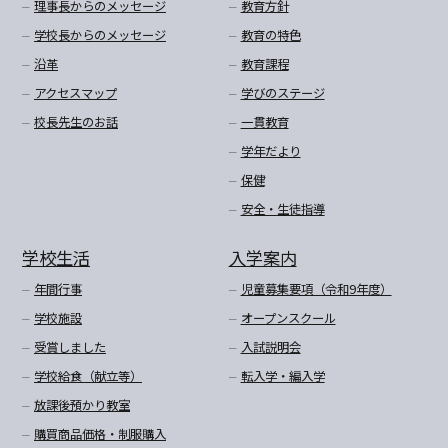
理事長からのメッセージ
教育方針
学校長からのメッセージ
教育の特色
沿革
教育課程
アクセスマップ
学びのステージ
校長先生のお話
一貫教育
学年だより
保健
安全・生徒指導
学校生活
入学案内
年間行事
児童募集要項（令和9年度）
学校施設
オープンスクール
受賞しました
入試説明会
学校給食（献立等）
転入学・編入学
放課後預かり教室
購買商品価格・制服購入