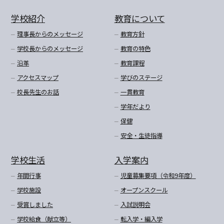
学校紹介
教育について
理事長からのメッセージ
教育方針
学校長からのメッセージ
教育の特色
沿革
教育課程
アクセスマップ
学びのステージ
校長先生のお話
一貫教育
学年だより
保健
安全・生徒指導
学校生活
入学案内
年間行事
児童募集要項（令和9年度）
学校施設
オープンスクール
受賞しました
入試説明会
学校給食（献立等）
転入学・編入学