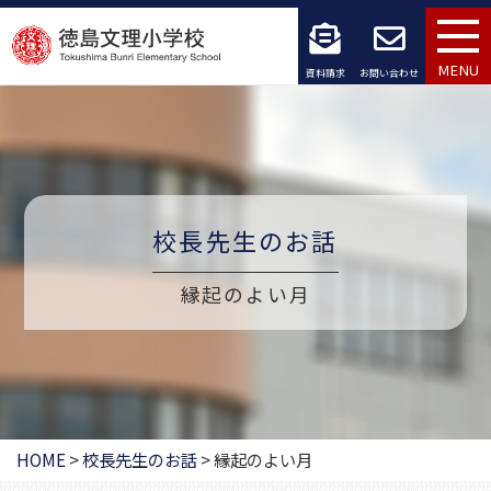
コ
ン
MENU
資料請求
お問い合わせ
テ
ン
ツ
へ
校長先生のお話
ス
縁起のよい月
キ
ッ
プ
HOME
>
校長先生のお話
>
縁起のよい月