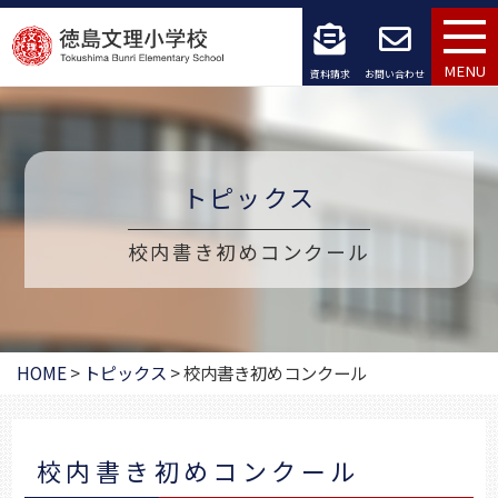
コ
ン
MENU
資料請求
お問い合わせ
テ
ン
ツ
トピックス
へ
校内書き初めコンクール
ス
キ
ッ
HOME
>
トピックス
>
校内書き初めコンクール
プ
校内書き初めコンクール