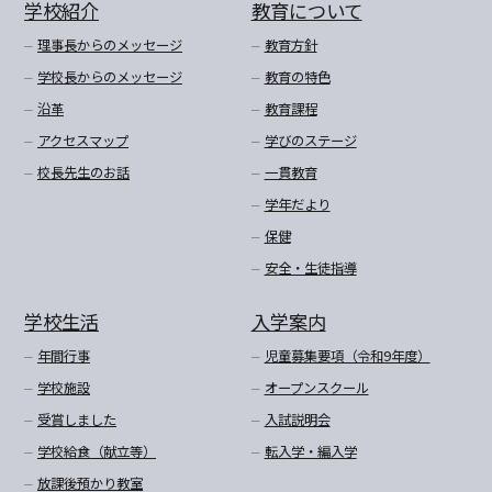
学校紹介
教育について
理事長からのメッセージ
教育方針
学校長からのメッセージ
教育の特色
沿革
教育課程
アクセスマップ
学びのステージ
校長先生のお話
一貫教育
学年だより
保健
安全・生徒指導
学校生活
入学案内
年間行事
児童募集要項（令和9年度）
学校施設
オープンスクール
受賞しました
入試説明会
学校給食（献立等）
転入学・編入学
放課後預かり教室