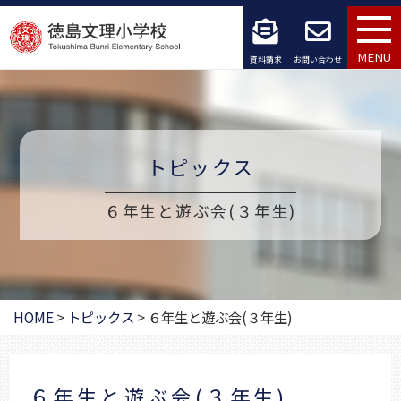
コ
ン
MENU
資料請求
お問い合わせ
テ
ン
ツ
トピックス
へ
６年生と遊ぶ会(３年生)
ス
キ
ッ
HOME
>
トピックス
>
６年生と遊ぶ会(３年生)
プ
６年生と遊ぶ会(３年生)