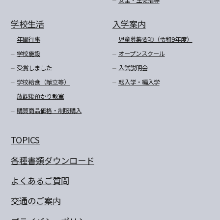
安全・生徒指導
学校生活
入学案内
年間行事
児童募集要項（令和9年度）
学校施設
オープンスクール
受賞しました
入試説明会
学校給食（献立等）
転入学・編入学
放課後預かり教室
購買商品価格・制服購入
TOPICS
各種書類ダウンロード
よくあるご質問
交通のご案内