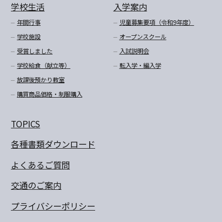
学校生活
入学案内
年間行事
児童募集要項（令和9年度）
学校施設
オープンスクール
受賞しました
入試説明会
学校給食（献立等）
転入学・編入学
放課後預かり教室
購買商品価格・制服購入
TOPICS
各種書類ダウンロード
よくあるご質問
交通のご案内
プライバシーポリシー