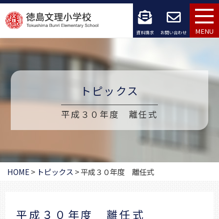
コ
ン
MENU
資料請求
お問い合わせ
テ
ン
ツ
トピックス
へ
平成３０年度 離任式
ス
キ
ッ
HOME
>
トピックス
>
平成３０年度 離任式
プ
平成３０年度 離任式