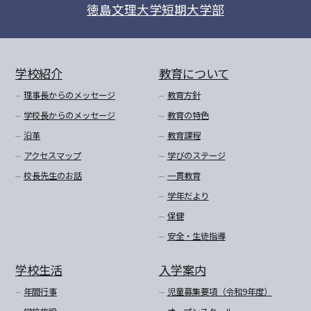
徳島文理大学短期大学部
学校紹介
教育について
理事長からのメッセージ
教育方針
学校長からのメッセージ
教育の特色
沿革
教育課程
アクセスマップ
学びのステージ
校長先生のお話
一貫教育
学年だより
保健
安全・生徒指導
学校生活
入学案内
年間行事
児童募集要項（令和9年度）