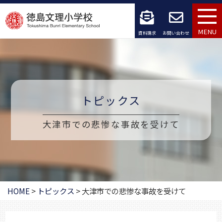
コ
ン
MENU
資料請求
お問い合わせ
テ
ン
ツ
トピックス
へ
ス
大津市での悲惨な事故を受けて
キ
ッ
プ
HOME
>
トピックス
>
大津市での悲惨な事故を受けて