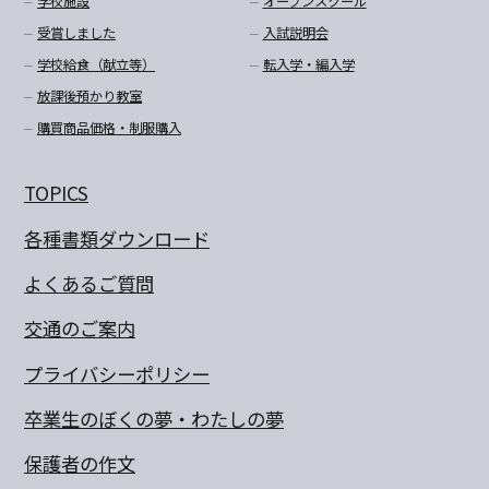
学校施設
オープンスクール
受賞しました
入試説明会
学校給食（献立等）
転入学・編入学
放課後預かり教室
購買商品価格・制服購入
TOPICS
各種書類ダウンロード
よくあるご質問
交通のご案内
プライバシーポリシー
卒業生のぼくの夢・わたしの夢
保護者の作文