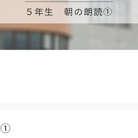
５年生 朝の朗読①
読①