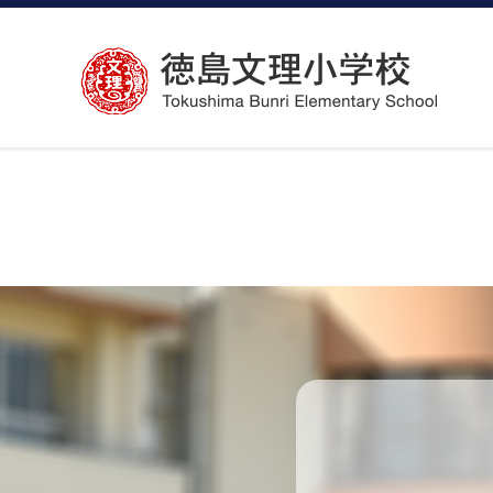
コ
ン
テ
ン
ツ
へ
ス
キ
ッ
プ