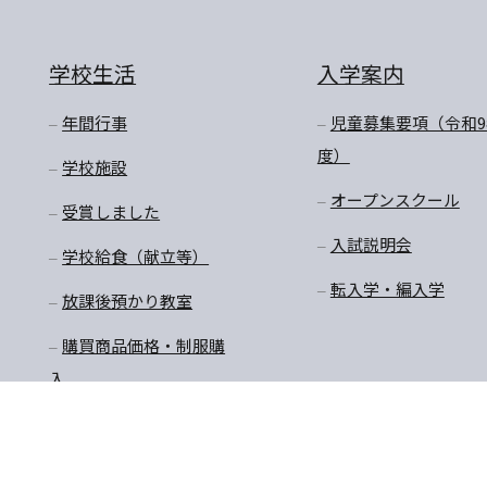
学校生活
入学案内
年間行事
児童募集要項（令和9
度）
学校施設
オープンスクール
受賞しました
入試説明会
学校給食（献立等）
転入学・編入学
放課後預かり教室
購買商品価格・制服購
入